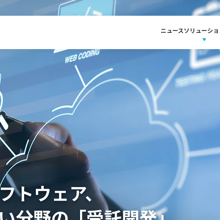
ニュース
ソリューショ
フトウェア、
で
する
を
い分野の「受託開発」
提供