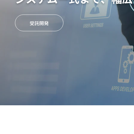
会社情報
受託開発
プリント回路設計
受託製造
製品・サービス