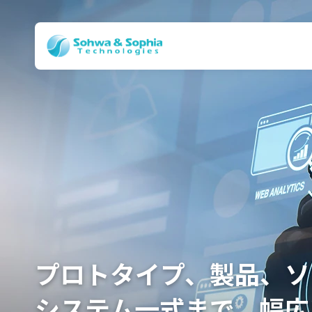
ひとりひとりの
プロトタイプ、製品、ソ
長年培った高度な技術で
豊富な製造ネットワーク
プリント回路設計を支援
「情熱」
先進の「技術」へ。
システム一式まで、幅広
独自のソリューションを
多種多様なニーズに対応
ツールを提供