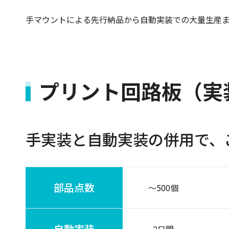
手マウントによる先行納品から自動実装での大量生産
プリント回路板（実
手実装と自動実装の併用で、
部品点数
～500個
自動実装