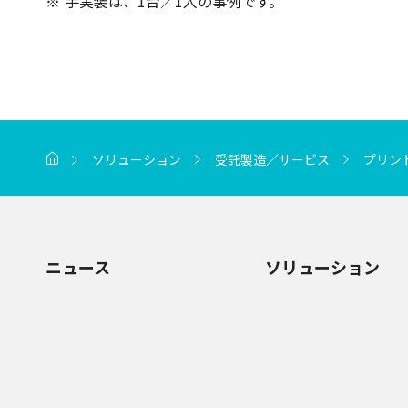
手実装は、1台／1人の事例です。
ソリューション
受託製造／サービス
プリン
ニュース
ソリューション