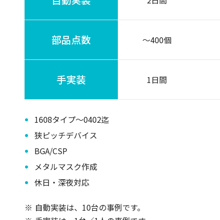
2日間
部品点数
～400個
手実装
1日間
1608タイプ～0402迄
狭ピッチデバイス
BGA/CSP
メタルマスク作成
休日・深夜対応
自動実装は、10台の事例です。