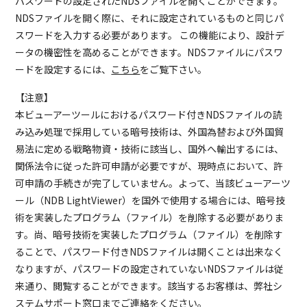
パスワードの設定されたNDSファイルを開くことができます。
NDSファイルを開く際に、それに設定されているものと同じパ
スワードを入力する必要があります。 この機能により、設計デ
ータの機密性を高めることができます。NDSファイルにパスワ
ードを設定するには、
こちら
をご覧下さい。
【注意】
本ビューアーツールにおけるパスワード付きNDSファイルの読
み込み処理で採用している暗号技術は、外国為替および外国貿
易法に定める戦略物資・技術に該当し、国外へ輸出するには、
関係法令に従った許可申請が必要ですが、現時点において、許
可申請の手続きが完了していません。よって、当該ビューアーツ
ール（NDB LightViewer）を国外で使用する場合には、暗号技
術を実装したプログラム（ファイル）を削除する必要がありま
す。尚、暗号技術を実装したプログラム（ファイル）を削除す
ることで、パスワード付きNDSファイルは開くことは出来なく
なりますが、パスワードの設定されていないNDSファイルは従
来通り、閲覧することができます。該当するお客様は、弊社シ
ステムサポート窓口までご連絡をください。