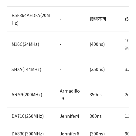
R5F364AEDFA(20M
-
接続不可
(50us
Hz)
10us
M16C(24MHz)
-
(400ns)
※1
SH2A(144MHz)
-
(350ns)
3.3us
Armadillo
ARM9(200MHz)
350ns
2us
-9
DA710(250MHz)
Jennifer4
300ns
1.1us
DA830(300MHz)
Jennifer6
(300ns)
900n