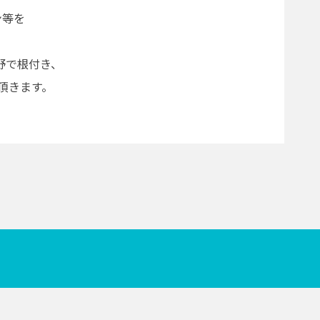
ン等を
野で根付き、
頂きます。