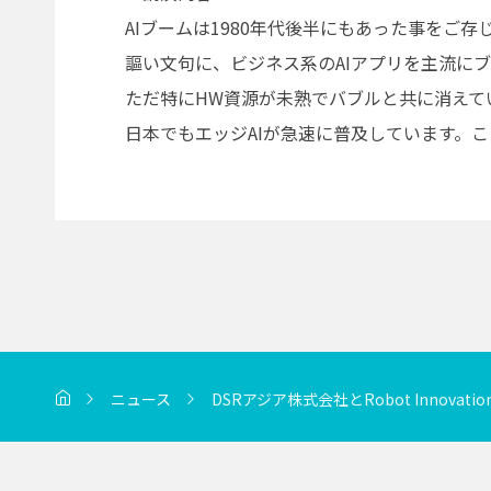
AIブームは1980年代後半にもあった事をご
謳い文句に、ビジネス系のAIアプリを主流に
ただ特にHW資源が未熟でバブルと共に消えてい
日本でもエッジAIが急速に普及しています。
ニュース
DSRアジア株式会社とRobot Innovatio