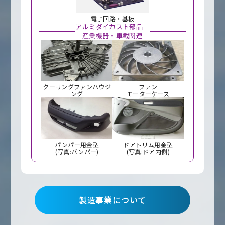
電子回路・基板
アルミダイカスト部品
産業機器・車載関連
クーリングファンハウジ
ファン
ング
モーターケース
パンパー用金型
ドアトリム用金型
(写真:バンパー)
(写真:ドア内側)
製造事業について