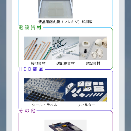
液晶用配向膜（フレキソ）印刷版
電設資材
接地資材
送配電資材
建設資材
HDD部品
シール・ラベル
フィルター
その他