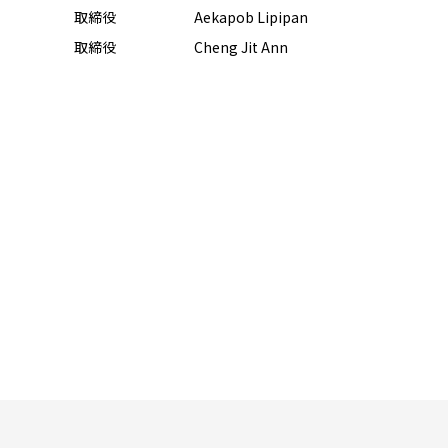
取締役
Aekapob Lipipan
取締役
Cheng Jit Ann